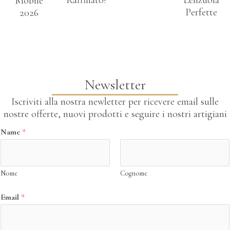
Raffinato!
Lenzuola
Mobile
Perfette
2026
Newsletter
Iscriviti alla nostra newletter per ricevere email sulle
nostre offerte, nuovi prodotti e seguire i nostri artigiani
E
Name
*
m
a
i
Nome
Cognome
l
N
Email
*
a
m