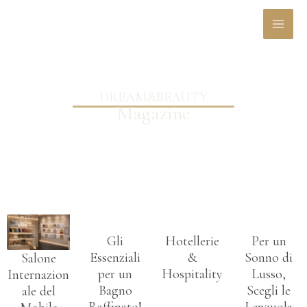
Vai
MAI
al
MEN
contenuto
DREAM&BEAUTY
Magazine
Gli
Hotellerie
Per un
Essenziali
&
Sonno di
Salone
per un
Hospitality
Lusso,
Internazion
Bagno
Scegli le
ale del