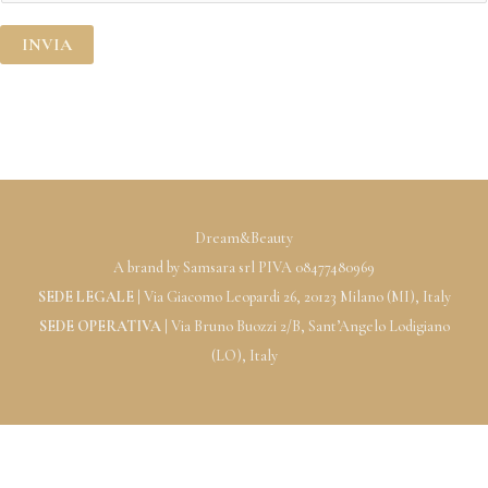
e
INVIA
Dream&Beauty
A brand by Samsara srl PIVA 08477480969
SEDE LEGALE |
Via Giacomo Leopardi 26, 20123 Milano (MI), Italy
SEDE OPERATIVA |
Via Bruno Buozzi 2/B, Sant’Angelo Lodigiano
(LO), Italy