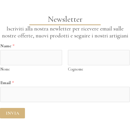
Newsletter
Iscriviti alla nostra newletter per ricevere email sulle
nostre offerte, nuovi prodotti e seguire i nostri artigiani
E
Name
*
m
a
i
Nome
Cognome
l
N
Email
*
a
m
e
INVIA